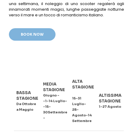
una settimana, il noleggio di uno scooter regalerà agli
innamorati momenti magici, lunghe passeggiate notturne
verso il mare e un tocco di romanticismo italiano.
BOOK NOW
ALTA
MEDIA
STAGIONE
STAGIONE
BASSA
ALTISSIMA
Giugno –
STAGIONE
15-31
STAGIONE
-1-14 Luglio-
Da Ottobre
Luglio-
-15-
1-27 Agosto
a Maggio
28-
30Settembre
Agosto-14
–
Settembre