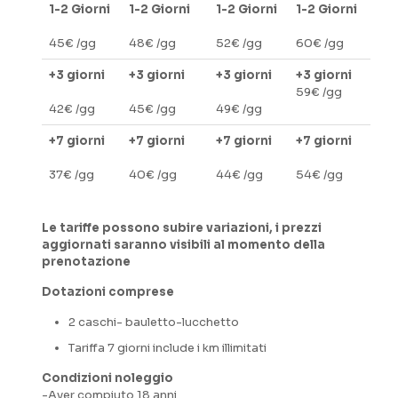
1-2 Giorni
1-2 Giorni
1-2 Giorni
1-2 Giorni
45€ /gg
48€ /gg
52€ /gg
60€ /gg
+3 giorni
+3 giorni
+3 giorni
+3 giorni
59€ /gg
42€ /gg
45€ /gg
49€ /gg
+7 giorni
+7 giorni
+7 giorni
+7 giorni
37€ /gg
40€ /gg
44€ /gg
54€ /gg
Le tariffe possono subire variazioni, i prezzi
aggiornati saranno visibili al momento della
prenotazione
Dotazioni comprese
2 caschi- bauletto-lucchetto
Tariffa 7 giorni include i km illimitati
Condizioni noleggio
-Aver compiuto 18 anni